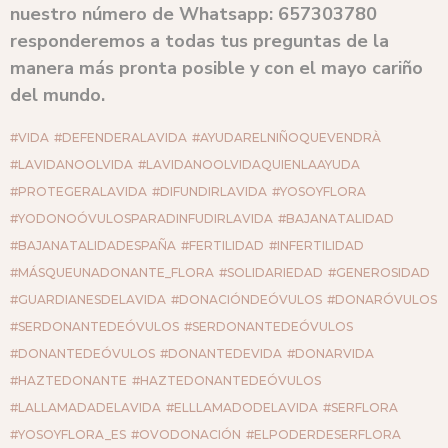
nuestro número de Whatsapp: 657303780
responderemos a todas tus preguntas de la
manera más pronta posible y con el mayo cariño
del mundo.
#VIDA
#DEFENDERALAVIDA
#AYUDARELNIÑOQUEVENDRÀ
#LAVIDANOOLVIDA
#LAVIDANOOLVIDAQUIENLAAYUDA
#PROTEGERALAVIDA
#DIFUNDIRLAVIDA
#YOSOYFLORA
#YODONOÓVULOSPARADINFUDIRLAVIDA
#BAJANATALIDAD
#BAJANATALIDADESPAÑA
#FERTILIDAD
#INFERTILIDAD
#MÁSQUEUNADONANTE_FLORA
#SOLIDARIEDAD
#GENEROSIDAD
#GUARDIANESDELAVIDA
#DONACIÓNDEÓVULOS
#DONARÓVULOS
#SERDONANTEDEÓVULOS
#SERDONANTEDEÓVULOS
#DONANTEDEÓVULOS
#DONANTEDEVIDA
#DONARVIDA
#HAZTEDONANTE
#HAZTEDONANTEDEÓVULOS
#LALLAMADADELAVIDA
#ELLLAMADODELAVIDA
#SERFLORA
#YOSOYFLORA_ES
#OVODONACIÓN
#ELPODERDESERFLORA