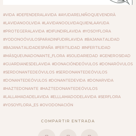
#VIDA
#DEFENDERALAVIDA
#AYUDARELNIÑOQUEVENDRÀ
#LAVIDANOOLVIDA
#LAVIDANOOLVIDAQUIENLAAYUDA
#PROTEGERALAVIDA
#DIFUNDIRLAVIDA
#YOSOYFLORA
#YODONOÓVULOSPARADINFUDIRLAVIDA
#BAJANATALIDAD
#BAJANATALIDADESPAÑA
#FERTILIDAD
#INFERTILIDAD
#MÁSQUEUNADONANTE_FLORA
#SOLIDARIEDAD
#GENEROSIDAD
#GUARDIANESDELAVIDA
#DONACIÓNDEÓVULOS
#DONARÓVULOS
#SERDONANTEDEÓVULOS
#SERDONANTEDEÓVULOS
#DONANTEDEÓVULOS
#DONANTEDEVIDA
#DONARVIDA
#HAZTEDONANTE
#HAZTEDONANTEDEÓVULOS
#LALLAMADADELAVIDA
#ELLLAMADODELAVIDA
#SERFLORA
#YOSOYFLORA_ES
#OVODONACIÓN
COMPARTIR ENTRADA