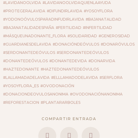
#LAVIDANOOLVIDA
#LAVIDANOOLVIDAQUIENLAAYUDA
#PROTEGERALAVIDA
#DIFUNDIRLAVIDA
#YOSOYFLORA
#YODONOÓVULOSPARADINFUDIRLAVIDA
#BAJANATALIDAD
#BAJANATALIDADESPAÑA
#FERTILIDAD
#INFERTILIDAD
#MÁSQUEUNADONANTE_FLORA
#SOLIDARIDAD
#GENEROSIDAD
#GUARDIANESDELAVIDA
#DONACIÓNDEÓVULOS
#DONARÓVULOS
#SERDONANTEDEÓVULOS
#SERDONANTEDEÓVULOS
#DONANTEDEÓVULOS
#DONANTEDEVIDA
#DONARVIDA
#HAZTEDONANTE
#HAZTEDONANTEDEÓVULOS
#LALLAMADADELAVIDA
#ELLLAMADODELAVIDA
#SERFLORA
#YOSOYFLORA_ES
#OVODONACIÓN
#DONACIONDEOVULOSANONIMA
#OVODONACIÓNANONIMA
#REFORESTACION
#PLANTARARBOLES
COMPARTIR ENTRADA