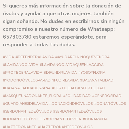
Si quieres más información sobre la donación de
óvulos y ayudar a que otras mujeres también
sigan soñando. No dudes en escribirnos sin ningún
compromiso a nuestro número de Whatsapp:
657303780
estaremos esperándote, para
responder a todas tus dudas.
#VIDA
#DEFENDERALAVIDA
#AYUDARELNIÑOQUEVENDRÀ
#LAVIDANOOLVIDA
#LAVIDANOOLVIDAQUIENLAAYUDA
#PROTEGERALAVIDA
#DIFUNDIRLAVIDA
#YOSOYFLORA
#YODONOÓVULOSPARADINFUDIRLAVIDA
#BAJANATALIDAD
#BAJANATALIDADESPAÑA
#FERTILIDAD
#INFERTILIDAD
#MÁSQUEUNADONANTE_FLORA
#SOLIDARIDAD
#GENEROSIDAD
#GUARDIANESDELAVIDA
#DONACIÓNDEÓVULOS
#DONARÓVULOS
#SERDONANTEDEÓVULOS
#SERDONANTEDEÓVULOS
#DONANTEDEÓVULOS
#DONANTEDEVIDA
#DONARVIDA
#HAZTEDONANTE
#HAZTEDONANTEDEÓVULOS