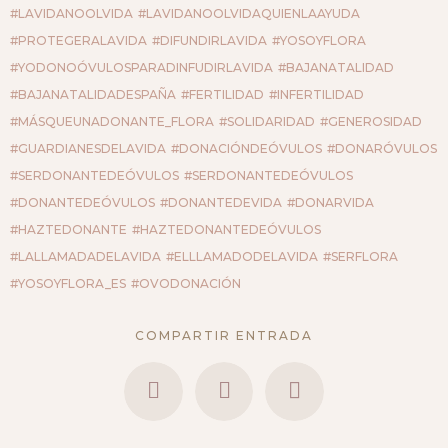
#LAVIDANOOLVIDA
#LAVIDANOOLVIDAQUIENLAAYUDA
#PROTEGERALAVIDA
#DIFUNDIRLAVIDA
#YOSOYFLORA
#YODONOÓVULOSPARADINFUDIRLAVIDA
#BAJANATALIDAD
#BAJANATALIDADESPAÑA
#FERTILIDAD
#INFERTILIDAD
#MÁSQUEUNADONANTE_FLORA
#SOLIDARIDAD
#GENEROSIDAD
#GUARDIANESDELAVIDA
#DONACIÓNDEÓVULOS
#DONARÓVULOS
#SERDONANTEDEÓVULOS
#SERDONANTEDEÓVULOS
#DONANTEDEÓVULOS
#DONANTEDEVIDA
#DONARVIDA
#HAZTEDONANTE
#HAZTEDONANTEDEÓVULOS
#LALLAMADADELAVIDA
#ELLLAMADODELAVIDA
#SERFLORA
#YOSOYFLORA_ES
#OVODONACIÓN
COMPARTIR ENTRADA