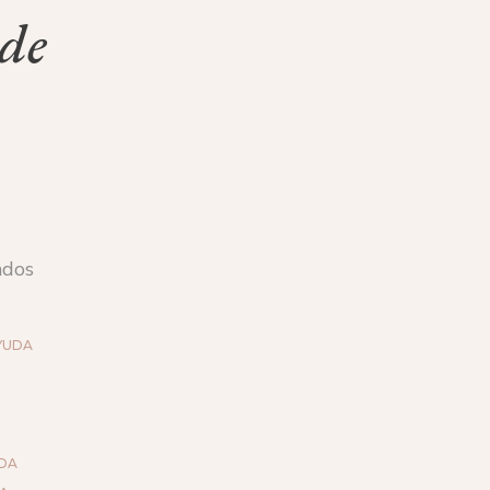
de
ados
YUDA
DA