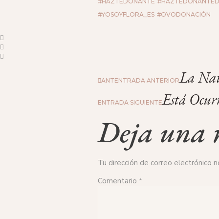
#HAZTEDONANTE
#HAZTEDONANTED
#YOSOYFLORA_ES
#OVODONACIÓN
La Nat
ANT
ENTRADA ANTERIOR
Está Ocurr
ENTRADA SIGUIENTE
Deja una r
Tu dirección de correo electrónico n
Comentario
*