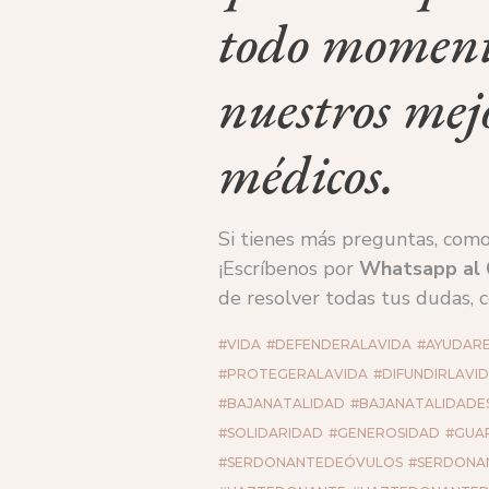
todo moment
nuestros mej
médicos.
Si tienes más preguntas, como
¡Escríbenos por
Whatsapp al
de resolver todas tus dudas, 
#VIDA
#DEFENDERALAVIDA
#AYUDAR
#PROTEGERALAVIDA
#DIFUNDIRLAVI
#BAJANATALIDAD
#BAJANATALIDADE
#SOLIDARIDAD
#GENEROSIDAD
#GUA
#SERDONANTEDEÓVULOS
#SERDONA