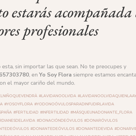
o estarás acompañada 
ores profesionales
 esta, sin importar las que sean. No te preocupes y
 657303780
, en
Yo Soy Flora
siempre estamos encant
con el mayor cariño del mundo.
ELNIÑOQUEVENDRÀ
#LAVIDANOOLVIDA
#LAVIDANOOLVIDAQUIENLAA
DA
#YOSOYFLORA
#YODONOÓVULOSPARADINFUDIRLAVIDA
SPAÑA
#FERTILIDAD
#INFERTILIDAD
#MÁSQUEUNADONANTE_FLORA
RDIANESDELAVIDA
#DONACIÓNDEÓVULOS
#DONARÓVULOS
NTEDEÓVULOS
#DONANTEDEÓVULOS
#DONANTEDEVIDA
#DONARVI