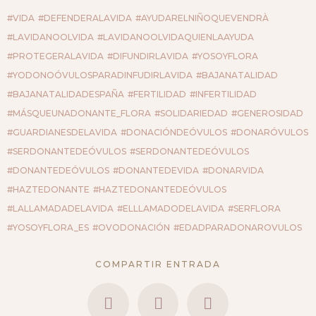
#VIDA
#DEFENDERALAVIDA
#AYUDARELNIÑOQUEVENDRÀ
#LAVIDANOOLVIDA
#LAVIDANOOLVIDAQUIENLAAYUDA
#PROTEGERALAVIDA
#DIFUNDIRLAVIDA
#YOSOYFLORA
#YODONOÓVULOSPARADINFUDIRLAVIDA
#BAJANATALIDAD
#BAJANATALIDADESPAÑA
#FERTILIDAD
#INFERTILIDAD
#MÁSQUEUNADONANTE_FLORA
#SOLIDARIEDAD
#GENEROSIDAD
#GUARDIANESDELAVIDA
#DONACIÓNDEÓVULOS
#DONARÓVULOS
#SERDONANTEDEÓVULOS
#SERDONANTEDEÓVULOS
#DONANTEDEÓVULOS
#DONANTEDEVIDA
#DONARVIDA
#HAZTEDONANTE
#HAZTEDONANTEDEÓVULOS
#LALLAMADADELAVIDA
#ELLLAMADODELAVIDA
#SERFLORA
#YOSOYFLORA_ES
#OVODONACIÓN
#EDADPARADONAROVULOS
COMPARTIR ENTRADA