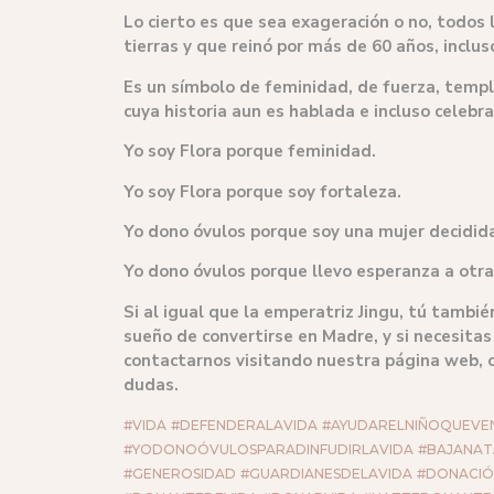
Lo cierto es que sea exageración o no, todos
tierras y que reinó por más de 60 años, inclu
Es un símbolo de feminidad, de fuerza, templ
cuya historia aun es hablada e incluso celebr
Yo soy Flora porque feminidad.
Yo soy Flora porque soy fortaleza.
Yo dono óvulos porque soy una mujer decidid
Yo dono óvulos porque llevo esperanza a otra
Si al igual que la emperatriz Jingu, tú tambi
sueño de convertirse en Madre, y si necesita
contactarnos visitando nuestra página web, 
dudas.
#VIDA
#DEFENDERALAVIDA
#AYUDARELNIÑOQUEVE
#YODONOÓVULOSPARADINFUDIRLAVIDA
#BAJANAT
#GENEROSIDAD
#GUARDIANESDELAVIDA
#DONACI