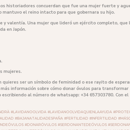
 los historiadores concuerdan que fue una mujer fuerte y agu
so mantuvo el reino intacto para que gobernara su hijo.
e y valentía. Una mujer que lideró un ejército completo, que
ada en Japón.
a.
s mujeres.
én quieres ser un símbolo de feminidad o ese rayito de esper
s más información sobre cómo donar óvulos para transformar 
o escribiendo al número de whatsapp: +34 657303780. Con e
NDRÀ
#LAVIDANOOLVIDA
#LAVIDANOOLVIDAQUIENLAAYUDA
#PROTE
ALIDAD
#BAJANATALIDADESPAÑA
#FERTILIDAD
#INFERTILIDAD
#MÁS
ÓNDEÓVULOS
#DONARÓVULOS
#SERDONANTEDEÓVULOS
#SERDONA