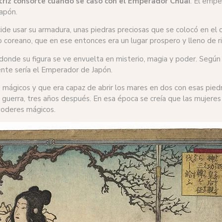
triz consorte cuando se casó con el Emperador Chūai
. El emp
apón.
ide usar su armadura, unas piedras preciosas que se colocó en el c
rio coreano, que en ese entonces era un lugar prospero y lleno de r
onde su figura se ve envuelta en misterio, magia y poder. Según c
nte sería el Emperador de Japón.
mágicos y que era capaz de abrir los mares en dos con esas piedra
 guerra, tres años después. En esa época se creía que las mujeres t
 poderes mágicos.