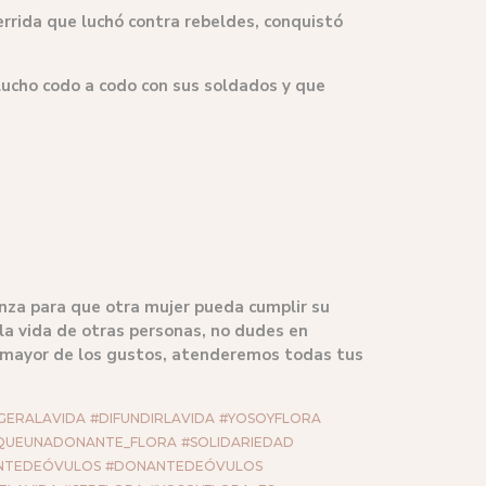
errida que luchó contra rebeldes, conquistó
 lucho codo a codo con sus soldados y que
anza para que otra mujer pueda cumplir su
la vida de otras personas, no dudes en
l mayor de los gustos, atenderemos todas tus
GERALAVIDA
#DIFUNDIRLAVIDA
#YOSOYFLORA
QUEUNADONANTE_FLORA
#SOLIDARIEDAD
NTEDEÓVULOS
#DONANTEDEÓVULOS