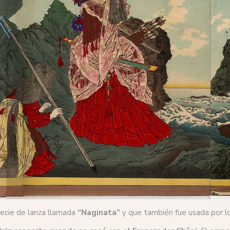
ecie de lanza llamada
“Naginata”
y que también fue usada por los