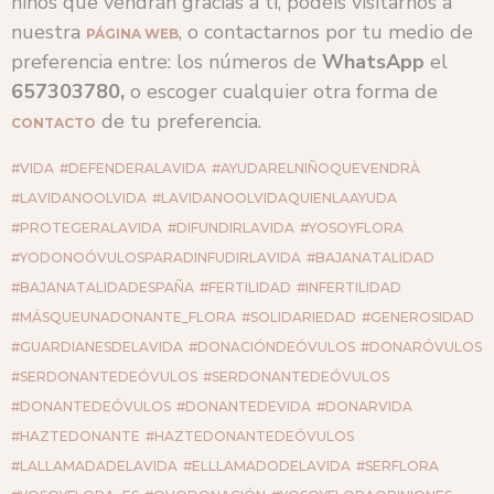
niños que vendrán gracias a ti, podéis visitarnos a
nuestra
, o contactarnos por tu medio de
PÁGINA WEB
preferencia entre: los números de
WhatsApp
el
657303780,
o escoger cualquier otra forma de
de tu preferencia.
CONTACTO
#VIDA
#DEFENDERALAVIDA
#AYUDARELNIÑOQUEVENDRÀ
#LAVIDANOOLVIDA
#LAVIDANOOLVIDAQUIENLAAYUDA
#PROTEGERALAVIDA
#DIFUNDIRLAVIDA
#YOSOYFLORA
#YODONOÓVULOSPARADINFUDIRLAVIDA
#BAJANATALIDAD
#BAJANATALIDADESPAÑA
#FERTILIDAD
#INFERTILIDAD
#MÁSQUEUNADONANTE_FLORA
#SOLIDARIEDAD
#GENEROSIDAD
#GUARDIANESDELAVIDA
#DONACIÓNDEÓVULOS
#DONARÓVULOS
#SERDONANTEDEÓVULOS
#SERDONANTEDEÓVULOS
#DONANTEDEÓVULOS
#DONANTEDEVIDA
#DONARVIDA
#HAZTEDONANTE
#HAZTEDONANTEDEÓVULOS
#LALLAMADADELAVIDA
#ELLLAMADODELAVIDA
#SERFLORA