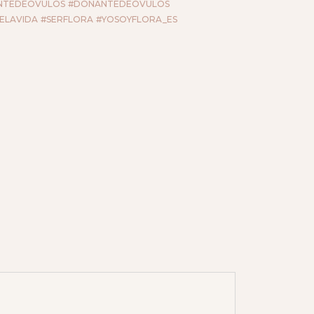
NTEDEÓVULOS
#DONANTEDEÓVULOS
ELAVIDA
#SERFLORA
#YOSOYFLORA_ES