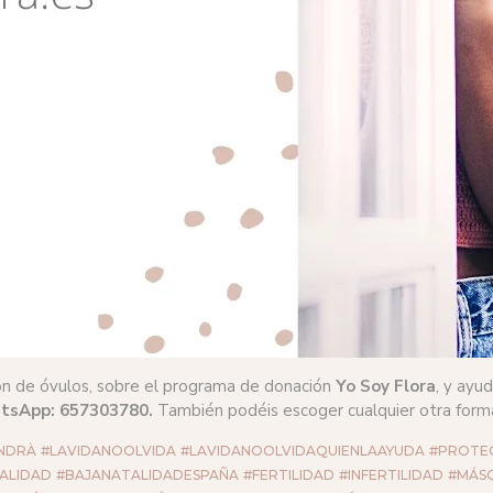
ión de óvulos, sobre el programa de donación
Yo Soy Flora
, y ayu
tsApp:
657303780.
También podéis escoger cualquier otra for
NDRÀ
#LAVIDANOOLVIDA
#LAVIDANOOLVIDAQUIENLAAYUDA
#PROTE
ALIDAD
#BAJANATALIDADESPAÑA
#FERTILIDAD
#INFERTILIDAD
#MÁS