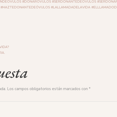
ÓNDEÓVULOS
#DONARÓVULOS
#SERDONANTEDEÓVULOS
#SERDONA
#HAZTEDONANTEDEÓVULOS
#LALLAMADADELAVIDA
#ELLLAMADOD
VIDA?
RA.
uesta
ada.
Los campos obligatorios están marcados con
*