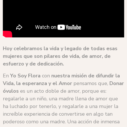
Hoy celebramos la vida y legado de todas esas
mujeres que son pilares de vida, de amor, de
esfuerzo y de dedicación.
En
Yo Soy Flora
con
nuestra misión de difundir la
Vida, la esperanza y el Amor
pensamos que,
Donar
óvulos
es un acto doble de amor, porque es:
regalarle a un niño, una madre llena de amor que
ha luchado por tenerlo, y regalarle a una mujer la
increíble experiencia de convertirse en algo tan
poderoso como una madre. Una acción de inmensa