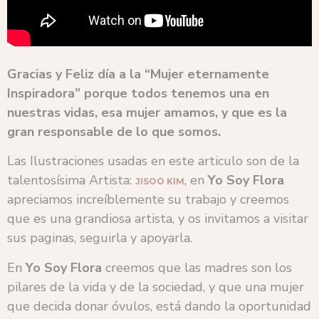
Gracias y Feliz día a la “Mujer eternamente
Inspiradora” porque todos tenemos una en
nuestras vidas, esa mujer amamos, y que es la
gran responsable de lo que somos.
Las Ilustraciones usadas en este articulo son de la
talentosísima Artista:
, en
Yo Soy Flora
JISOO KIM
apreciamos increíblemente su trabajo y creemos
que es una grandiosa artista, y os invitamos a visitar
sus paginas, seguirla y apoyarla.
En
Yo Soy Flora
creemos que las madres son los
pilares de la vida y de la sociedad, y que una mujer
que decida donar óvulos, está dando la oportunidad