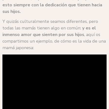
esto siempre con la dedicación que tienen hacia
sus hijos.
Y quizás culturalmente seamos diferentes, pero
todas las mamás tienen algo en común:
y es el
inmenso amor que sienten por sus hijos
, aquí os
compartimos un ejemplo, de cómo es la vida de una
mamá japonesa: