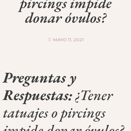
pircings impide
donar óvulos?
MAYO 11, 2021
Preguntas y
Respuestas:
¿Tener
tatuajes o pircings
impide donar óvulos?