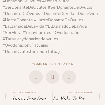
#DonaciónDeÓvulos #DonarÓvulos
#SerDonanteDeÓvulos #SerDonanteDeÓvulos
#DonanteDeÓvulos #DonanteDeVida #DonarVida
#HazteDonante #HazteDonanteDeÓvulos
#LaLlamadaDeLaVida #ElLlamadoDeLaVida
#SerFlora #Yosoyflora_es #Ovodonación
#Tatuajesydonaciondeovulos
#OvodonacionyTatuajes
#DonarOvulosteniendoTatuajes
COMPARTIR ENTRADA
ENTRADA ANTERIOR
ENTRADA SIGUIENTE
Inicia Esta Semana Con La Mejor Energía.
La Vida Te Premia Cada Día