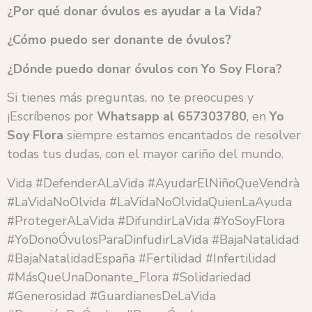
¿Por qué donar óvulos es ayudar a la Vida?
¿Cómo puedo ser donante de óvulos?
¿Dónde puedo donar óvulos con Yo Soy Flora?
Si tienes más preguntas, no te preocupes y
¡Escríbenos por
Whatsapp al 657303780
, en
Yo
Soy Flora
siempre estamos encantados de resolver
todas tus dudas, con el mayor cariño del mundo.
Vida #DefenderALaVida #AyudarElNiñoQueVendrà
#LaVidaNoOlvida #LaVidaNoOlvidaQuienLaAyuda
#ProtegerALaVida #DifundirLaVida #YoSoyFlora
#YoDonoÓvulosParaDinfudirLaVida #BajaNatalidad
#BajaNatalidadEspaña #Fertilidad #Infertilidad
#MásQueUnaDonante_Flora #Solidariedad
#Generosidad #GuardianesDeLaVida