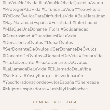
#LaVidaNoOlvida #LaVidaNoOlvidaQuienLaAyuda
#ProtegerALaVida #DifundirLaVida #YoSoyFlora
#YoDonoÓvulosParaDinfudirLaVida #BajaNatalidad
#BajaNatalidadEspaña #Fertilidad #Infertilidad
#MásQueUnaDonante_Flora #Solidariedad
#Generosidad #GuardianesDeLaVida
#DonaciónDeÓvulos #DonarÓvulos
#SerDonanteDeÓvulos #SerDonanteDeÓvulos
#DonanteDeÓvulos #DonanteDeVida #DonarVida
#HazteDonante #HazteDonanteDeÓvulos
#LaLlamadaDeLaVida #ElLlamadoDeLaVida
#SerFlora #Yosoyflora_es #Ovodonación
#YosofloradonaciondeovulosEspaña #Sherezade
#MujeresInspiradoras #LasMilyUnaNoches
COMPARTIR ENTRADA