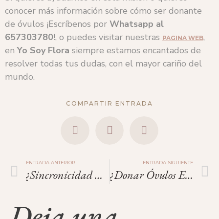
conocer más información sobre cómo ser donante
de óvulos ¡Escríbenos por
Whatsapp al
657303780
!, o puedes visitar nuestras
,
PAGINA WEB
en
Yo Soy Flora
siempre estamos encantados de
resolver todas tus dudas, con el mayor cariño del
mundo.
COMPARTIR ENTRADA
ENTRADA ANTERIOR
ENTRADA SIGUIENTE
¿Sincronicidad O Mensajes Que Nos Da La Vida?
¿Donar Óvulos Es Doloroso?
Deja una