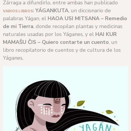
Zárraga a difundirlo, entre ambas han publicado
: YÁGANKUTA
, un diccionario de
VARIOS LIBROS
palabras Yágan, el
HAOA USI MITSANA – Remedio
de mi Tierra
, donde recopilan plantas y medicinas
naturales usadas por los Yáganes, y el
HAI KUR
MAMAŠU ČIS – Quiero contarte un cuento
, un
libro recopilatorio de cuentos y de cultura de los
Yáganes.