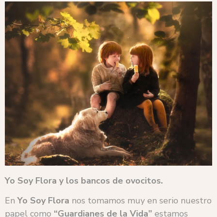
Yo Soy Flora y los bancos de ovocitos.
En
Yo Soy Flora
nos tomamos muy en serio nuestro
papel como
“Guardianes de la Vida”
estamos