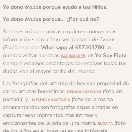
Yo dono óvulos
porque ayudo a los Niños.
Yo dono óvulos
porque… ¿Por qué no?.
Si tienes más preguntas o quieres conocer más
información sobre cómo ser donante de óvulos
¡Escríbenos por
Whatsapp al 657303780
!, o
puedes visitar nuestras
, en
Yo Soy Flora
PAGINA WEB
siempre estamos encantados de resolver todas tus
dudas, con el mayor cariño del mundo.
Las fotografías del articulo de hoy son propiedad de
varios artistas buenísimas:
(foto de
DIJANA SZEWCYK
portada) y ,
(foto de la mama
MELINA ANASTAZIA
amamantando) son fotógrafas especializadas en
capturar esos momentos más íntimos y
emocionantes de la vida de una mamá.
(foto
SUJATA
de los niños en el bosque) es una fotógrafa