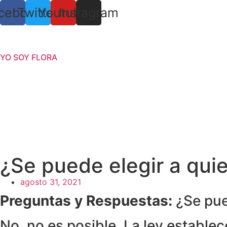
cebook
Twitter
Youtube
Instagram
YO SOY FLORA
¿Se puede elegir a qui
agosto 31, 2021
Preguntas y Respuestas:
¿Se pue
No, no es posible. La ley establec