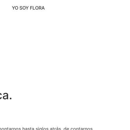
YO SOY FLORA
ca.
ontarnos hasta siglos atrás, de contarnos