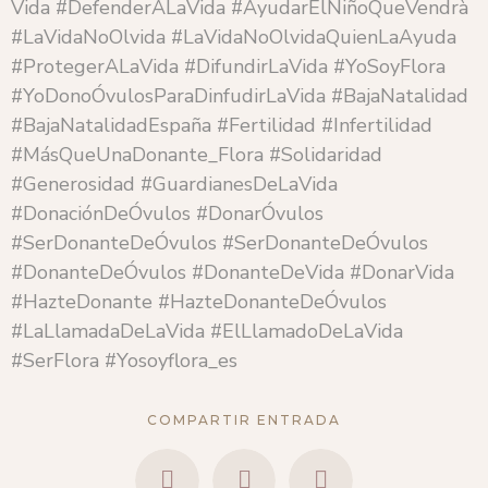
Vida #DefenderALaVida #AyudarElNiñoQueVendrà
#LaVidaNoOlvida #LaVidaNoOlvidaQuienLaAyuda
#ProtegerALaVida #DifundirLaVida #YoSoyFlora
#YoDonoÓvulosParaDinfudirLaVida #BajaNatalidad
#BajaNatalidadEspaña #Fertilidad #Infertilidad
#MásQueUnaDonante_Flora #Solidaridad
#Generosidad #GuardianesDeLaVida
#DonaciónDeÓvulos #DonarÓvulos
#SerDonanteDeÓvulos #SerDonanteDeÓvulos
#DonanteDeÓvulos #DonanteDeVida #DonarVida
#HazteDonante #HazteDonanteDeÓvulos
#LaLlamadaDeLaVida #ElLlamadoDeLaVida
#SerFlora #Yosoyflora_es
COMPARTIR ENTRADA