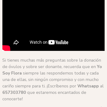
Si tienes muchas más preguntas sobre la donación
de óvulos y sobre ser donante, recuerda que en
Yo
Soy Flora
siempre las respondemos todas y cada
una de ellas, sin ningún compromiso y con mucho
cariño siempre para ti. ¡Escríbenos por
Whatsapp
al
657303780
que estaremos encantados de
conocerte!