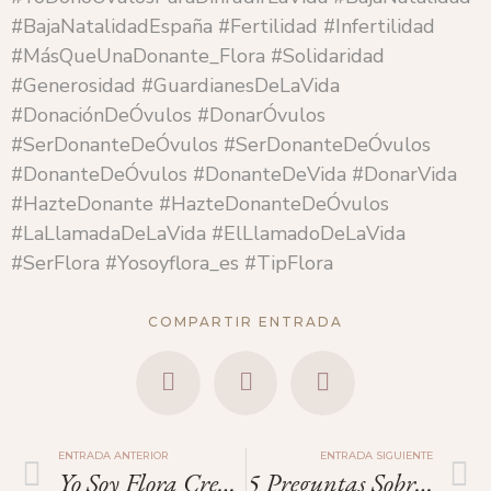
#BajaNatalidadEspaña #Fertilidad #Infertilidad
#MásQueUnaDonante_Flora #Solidaridad
#Generosidad #GuardianesDeLaVida
#DonaciónDeÓvulos #DonarÓvulos
#SerDonanteDeÓvulos #SerDonanteDeÓvulos
#DonanteDeÓvulos #DonanteDeVida #DonarVida
#HazteDonante #HazteDonanteDeÓvulos
#LaLlamadaDeLaVida #ElLlamadoDeLaVida
#SerFlora #Yosoyflora_es #TipFlora
COMPARTIR ENTRADA
ENTRADA ANTERIOR
ENTRADA SIGUIENTE
Yo Soy Flora Creado Por Y Para Mujeres
5 Preguntas Sobre La Donación De Óvulos.