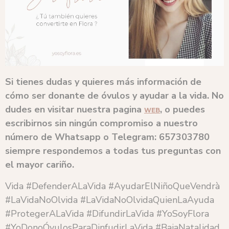
Si tienes dudas y quieres más información de
cómo ser donante de óvulos y ayudar a la vida. No
dudes en visitar nuestra pagina
, o puedes
WEB
escribirnos sin ningún compromiso a nuestro
número de Whatsapp o Telegram: 657303780
siempre respondemos a todas tus preguntas con
el mayor cariño.
Vida #DefenderALaVida #AyudarElNiñoQueVendrà
#LaVidaNoOlvida #LaVidaNoOlvidaQuienLaAyuda
#ProtegerALaVida #DifundirLaVida #YoSoyFlora
#YoDonoÓvulosParaDinfudirLaVida #BajaNatalidad