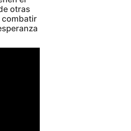
de otras
a combatir
 esperanza