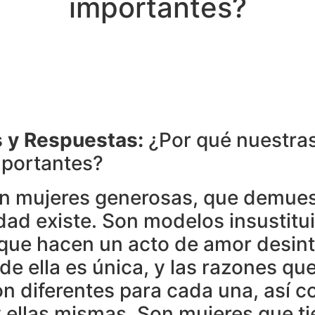
importantes?
 y Respuestas:
¿Por qué nuestras
mportantes?
n mujeres generosas, que demues
idad existe. Son modelos insustitu
que hacen un acto de amor desin
e ella es única, y las razones que
on diferentes para cada una, así 
y ellas mismas. Son mujeres que ti