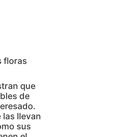
 floras
tran que
ibles de
teresado.
 las llevan
como sus
enen el