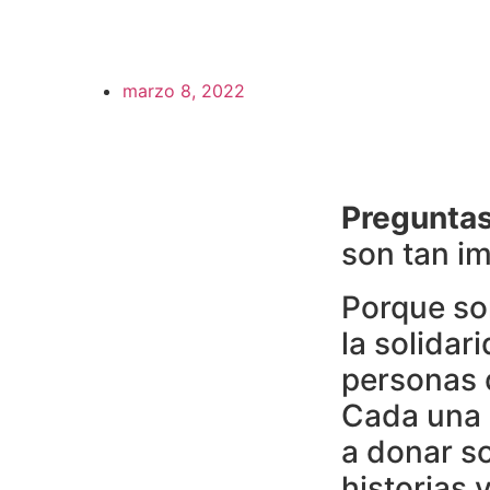
marzo 8, 2022
Preguntas
son tan i
Porque so
la solidar
personas 
Cada una d
a donar s
historias 