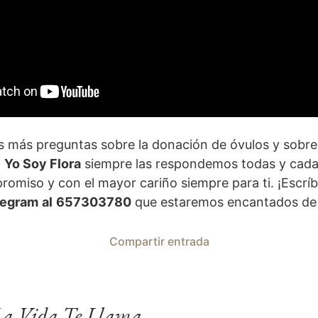
s más preguntas sobre la donación de óvulos y sobre
n
Yo Soy Flora
siempre las respondemos todas y cada 
romiso y con el mayor cariño siempre para ti. ¡Escrí
legram
al
657303780
que estaremos encantados de
Compartir entrada
La Vida Te Llama