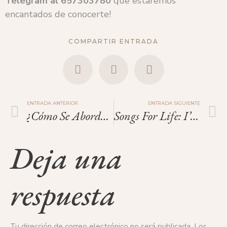
Telegram
al
657303780
que estaremos
encantados de conocerte!
COMPARTIR ENTRADA
ENTRADA ANTERIOR
ENTRADA SIGUIENTE
¿Cómo Se Aborda La Confidencialidad Y Privacidad En La Donación De Óvulos?
Songs For Life: I’m Every Woman.
Deja una
respuesta
Tu dirección de correo electrónico no será publicada.
Los