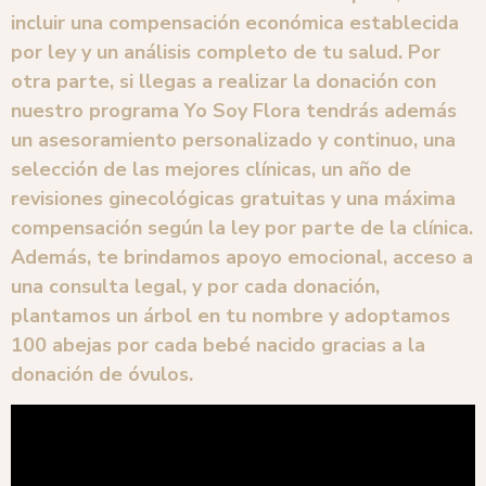
incluir una compensación económica establecida
por ley y un análisis completo de tu salud. Por
otra parte, si llegas a realizar la donación con
nuestro programa Yo Soy Flora tendrás además
un asesoramiento personalizado y continuo, una
selección de las mejores clínicas, un año de
revisiones ginecológicas gratuitas y una máxima
compensación según la ley por parte de la clínica.
Además, te brindamos apoyo emocional, acceso a
una consulta legal, y por cada donación,
plantamos un árbol en tu nombre y adoptamos
100 abejas por cada bebé nacido gracias a la
donación de óvulos.