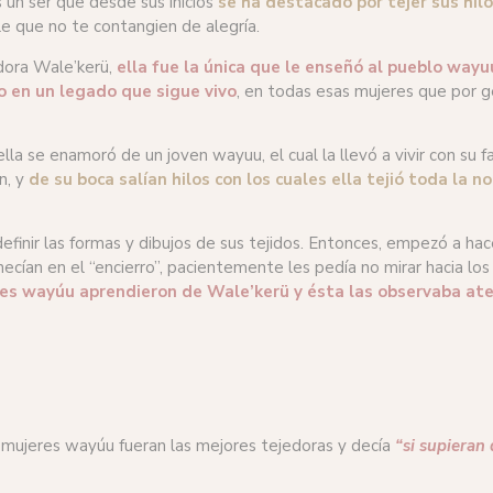
 un ser que desde sus inicios
se ha destacado por tejer sus hil
le que no te contangien de alegría.
dora Wale’kerü,
ella fue la única que le enseñó al pueblo way
o en un legado que sigue vivo
, en todas esas mujeres que por g
 ella se enamoró de un joven wayuu, el cual la llevó a vivir con su f
n, y
de su boca salían hilos con los cuales ella tejió toda la n
finir las formas y dibujos de sus tejidos. Entonces, empezó a hace
cían en el “encierro”, pacientemente les pedía no mirar hacia los 
es wayúu aprendieron de Wale’kerü y ésta las observaba ate
s mujeres wayúu fueran las mejores tejedoras y decía
“si supieran