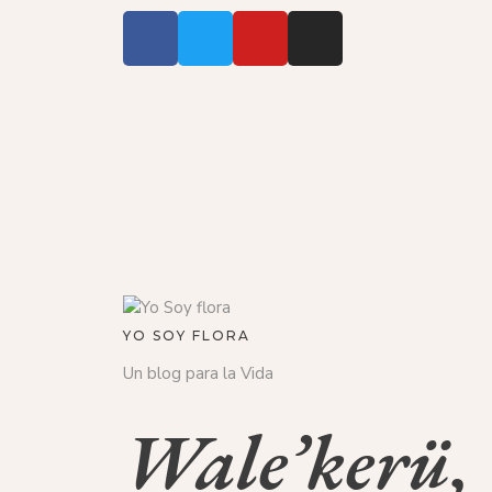
YO SOY FLORA
Un blog para la Vida
Wale’kerü, 