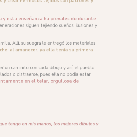
os y crear hermosos tejidos con patrones y
uu y esta enseñanza ha prevalecido durante
eneraciones siguen tejiendo sueños, ilusiones y
amilia. Allí, su suegra le entregó los materiales
oche; al amanecer, ya ella tenía su primera
r un caminito con cada dibujo y así, el pueblo
lados o distraerse, pues ella no podía estar
ntamente en el telar, orgullosa de
 que tengo en mis manos, los mejores dibujos y