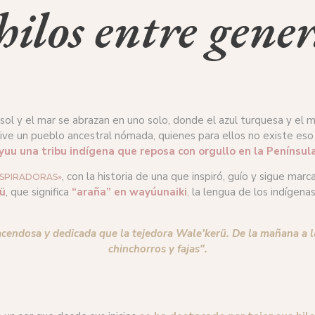
hilos entre gener
sol y el mar se abrazan en uno solo, donde el azul turquesa y el
í vive un pueblo ancestral nómada, quienes para ellos no existe e
u una tribu indígena que reposa con orgullo en la Península
, con la historia de una que inspiró, guío y sigue m
NSPIRADORAS»
ü
, que significa
“araña” en wayúunaiki
,
la lengua de los indígena
endosa y dedicada que la tejedora Wale’kerü. De la mañana a la n
chinchorros y fajas".