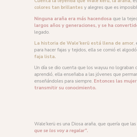
Cuenta la leyenda que Wale’kerü, la araña,
es
colores tan brillantes
y alegres que es imposib
Ninguna araña era más hacendosa
que la teje
largos años y generaciones, y se ha convertid
legado.
La historia
de Wale’kerü está llena de amor
,
para hacer fajas y tejidos, ella se comió el algodó
faja lista.
Un día se dio cuenta que los wayuu no lograban de
aprendió, ella enseñaba a las jóvenes que permane
enseñándoles para siempre.
Entonces las mujer
transmitir su conocimiento.
Wale’kerü es una Diosa araña, que quería que la
que se los voy a regalar”
.