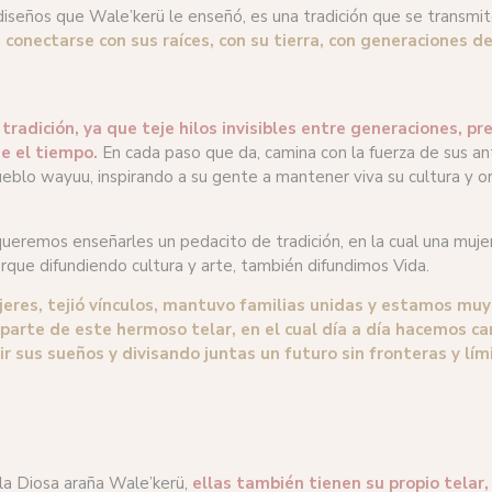
 diseños que Wale’kerü le enseñó, es una tradición que se transmi
conectarse con sus raíces, con su tierra, con generaciones d
radición, ya que teje hilos invisibles entre generaciones, pr
e el tiempo.
En cada paso que da, camina con la fuerza de sus ant
eblo wayuu, inspirando a su gente a mantener viva su cultura y or
ueremos enseñarles un pedacito de tradición, en la cual una mujer 
que difundiendo cultura y arte, también difundimos Vida.
eres, tejió vínculos, mantuvo familias unidas y estamos muy 
arte de este hermoso telar, en el cual día a día hacemos ca
 sus sueños y divisando juntas un futuro sin fronteras y lím
la Diosa araña Wale’kerü,
ellas también tienen su propio telar,