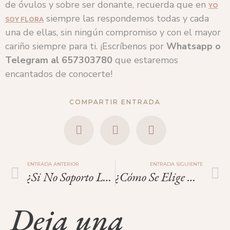
de óvulos y sobre ser donante, recuerda que en
YO
siempre las respondemos todas y cada
SOY FLORA
una de ellas, sin ningún compromiso y con el mayor
cariño siempre para ti. ¡Escríbenos por
Whatsapp o
Telegram
al
657303780
que estaremos
encantados de conocerte!
COMPARTIR ENTRADA
ENTRADA ANTERIOR
ENTRADA SIGUIENTE
¿Si No Soporto Las Inyecciones Puedo Donar Óvulos?
¿Cómo Se Elige A Una Donante De Óvulos? ¿Es Similar A Un «match» En Una Aplicación De Citas?
Deja una