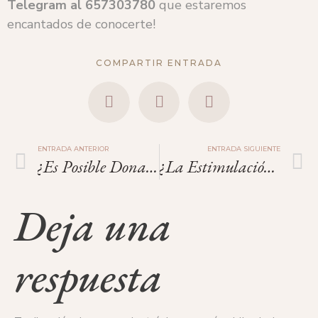
Telegram
al
657303780
que estaremos
encantados de conocerte!
COMPARTIR ENTRADA
ENTRADA ANTERIOR
ENTRADA SIGUIENTE
¿Es Posible Donar Óvulos Si Tengo Tatuajes O Piercings Recientes?
¿La Estimulación Ovárica Puede Despertarme Antojos?
Deja una
respuesta