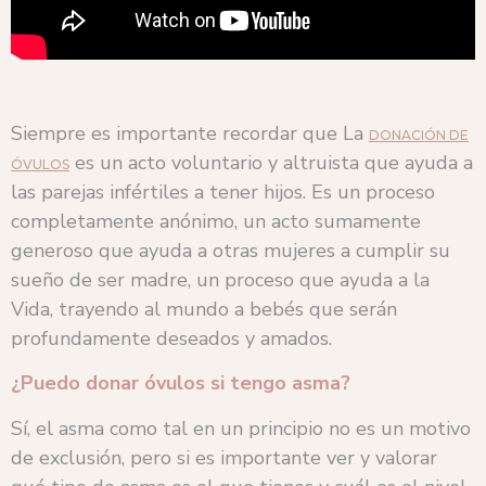
Siempre es importante recordar que La
DONACIÓN DE
es un acto voluntario y altruista que ayuda a
ÓVULOS
las parejas infértiles a tener hijos. Es un proceso
completamente anónimo, un acto sumamente
generoso que ayuda a otras mujeres a cumplir su
sueño de ser madre, un proceso que ayuda a la
Vida, trayendo al mundo a bebés que serán
profundamente deseados y amados.
¿Puedo donar óvulos si tengo asma?
Sí, el asma como tal en un principio no es un motivo
de exclusión, pero si es importante ver y valorar