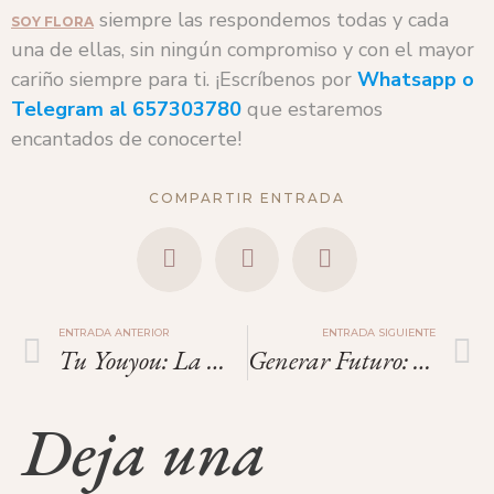
siempre las respondemos todas y cada
SOY FLORA
una de ellas, sin ningún compromiso y con el mayor
cariño siempre para ti. ¡Escríbenos por
Whatsapp o
Telegram
al
657303780
que estaremos
encantados de conocerte!
COMPARTIR ENTRADA
ENTRADA ANTERIOR
ENTRADA SIGUIENTE
Tu Youyou: La Mujer Que Encontró La Cura En Las Páginas Del Pasado.
Generar Futuro: Fertilidad, Maternidad, Donación Y Libertad En Las Experiencias Femeninas.
Deja una