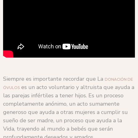
Siempre es importante recordar que La
DONACIÓN DE
es un acto voluntario y altruista que ayuda a
ÓVULOS
las parejas infértiles a tener hijos. Es un proceso
completamente anónimo, un acto sumamente
generoso que ayuda a otras mujeres a cumplir su
sueño de ser madre, un proceso que ayuda a la
Vida, trayendo al mundo a bebés que serán
profundamente deseados y amados.