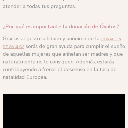
atender a todas tus preguntas.
¿Por qué es importante la donación de Óvulos?
Gracias al gesto solidario y anónimo de la
DONACIÓN
serás de gran ayuda para cumplir el sueño
DE ÓVULOS
de aquellas mujeres que anhelan ser madres y que
naturalmente no lo consiguen. Además, estarás
contribuyendo a frenar el descenso en la tasa de
natalidad Europea.