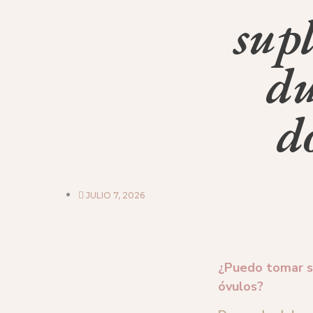
sup
du
d
JULIO 7, 2026
¿Puedo tomar s
óvulos?