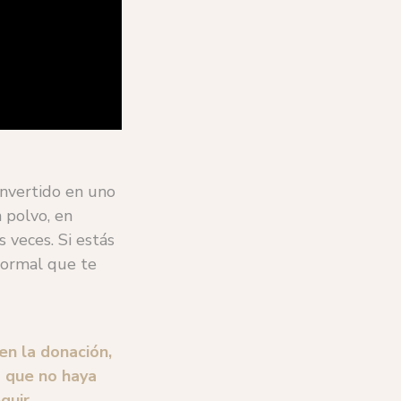
onvertido en uno
 polvo, en
 veces. Si estás
normal que te
en la donación,
o que no haya
guir