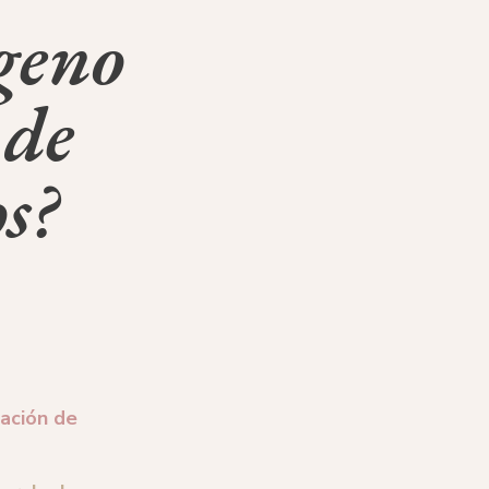
geno
 de
s?
ación de