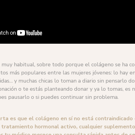
 muy habitual, sobre todo porque el colágeno se ha c
os más populares entre las mujeres jóvenes: lo hay en
idas… y muchas chicas lo toman a diario sin pensarlo dos
nación o te estás planteando donar y ya lo tomas, es 
es pausarlo o si puedes continuar sin problema.
rta es que el colágeno en sí no está contraindicado 
 tratamiento hormonal activo, cualquier suplement
or tu médico merece una consulta rápida antes de se