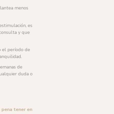
plantea menos
 estimulación, es
consulta y que
o el período de
anquilidad.
 semanas de
cualquier duda o
a pena tener en