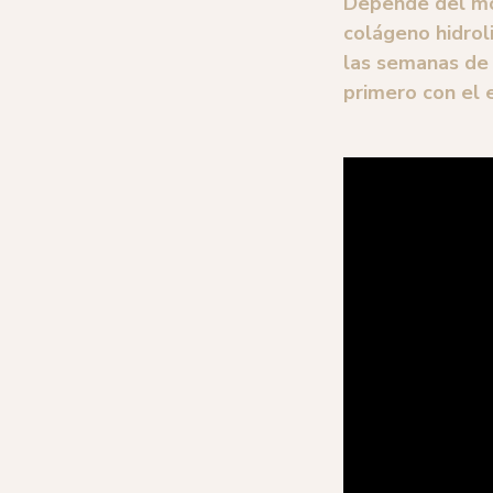
Depende del mo
colágeno hidrol
las semanas de
primero con el 