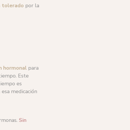
n tolerado
por la
n hormonal
para
tiempo. Este
tiempo es
 esa medicación
ormonas.
Sin