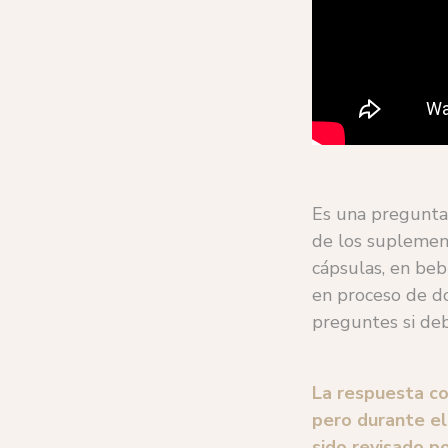
Es una pregunta
de los suplement
cápsulas, en beb
en proceso de do
preguntes si deb
La respuesta co
pero durante el
sido revisado p