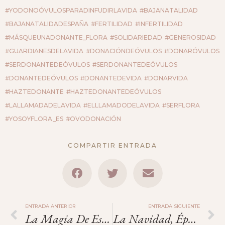
#YODONOÓVULOSPARADINFUDIRLAVIDA
#BAJANATALIDAD
#BAJANATALIDADESPAÑA
#FERTILIDAD
#INFERTILIDAD
#MÁSQUEUNADONANTE_FLORA
#SOLIDARIEDAD
#GENEROSIDAD
#GUARDIANESDELAVIDA
#DONACIÓNDEÓVULOS
#DONARÓVULOS
#SERDONANTEDEÓVULOS
#SERDONANTEDEÓVULOS
#DONANTEDEÓVULOS
#DONANTEDEVIDA
#DONARVIDA
#HAZTEDONANTE
#HAZTEDONANTEDEÓVULOS
#LALLAMADADELAVIDA
#ELLLAMADODELAVIDA
#SERFLORA
#YOSOYFLORA_ES
#OVODONACIÓN
COMPARTIR ENTRADA
ENTRADA ANTERIOR
ENTRADA SIGUIENTE
La Magia De Estas Fechas.
La Navidad, Época De Magia