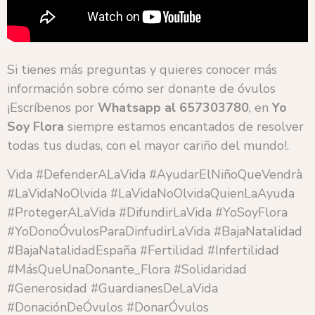
Si tienes más preguntas y quieres conocer más
información sobre cómo ser donante de óvulos
¡Escríbenos por
Whatsapp al 657303780
, en
Yo
Soy Flora
siempre estamos encantados de resolver
todas tus dudas, con el mayor cariño del mundo!.
Vida #DefenderALaVida #AyudarElNiñoQueVendrà
#LaVidaNoOlvida #LaVidaNoOlvidaQuienLaAyuda
#ProtegerALaVida #DifundirLaVida #YoSoyFlora
#YoDonoÓvulosParaDinfudirLaVida #BajaNatalidad
#BajaNatalidadEspaña #Fertilidad #Infertilidad
#MásQueUnaDonante_Flora #Solidaridad
#Generosidad #GuardianesDeLaVida
#DonaciónDeÓvulos #DonarÓvulos