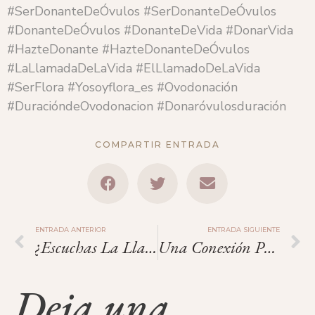
#SerDonanteDeÓvulos #SerDonanteDeÓvulos
#DonanteDeÓvulos #DonanteDeVida #DonarVida
#HazteDonante #HazteDonanteDeÓvulos
#LaLlamadaDeLaVida #ElLlamadoDeLaVida
#SerFlora #Yosoyflora_es #Ovodonación
#DuracióndeOvodonacion #Donaróvulosduración
COMPARTIR ENTRADA
ENTRADA ANTERIOR
ENTRADA SIGUIENTE
¿Escuchas La Llamada De La Vida?
Una Conexión Profunda De Amor.
Deja una