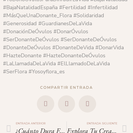
#BajaNatalidadEspaña #Fertilidad #Infertilidad
#MásQueUnaDonante_Flora #Solidaridad
#Generosidad #GuardianesDeLaVida
#DonaciónDeÓvulos #DonarÓvulos
#SerDonanteDeÓvulos #SerDonanteDeÓvulos
#DonanteDeÓvulos #DonanteDeVida #DonarVida
#HazteDonante #HazteDonanteDeÓvulos
#LaLlamadaDeLaVida #ElLlamadoDeLaVida
#SerFlora #Yosoyflora_es
COMPARTIR ENTRADA
ENTRADA ANTERIOR
ENTRADA SIGUIENTE
¿Cuánto Dura El Proceso De Donación De Óvulos?
Explora Tu Creatividad.