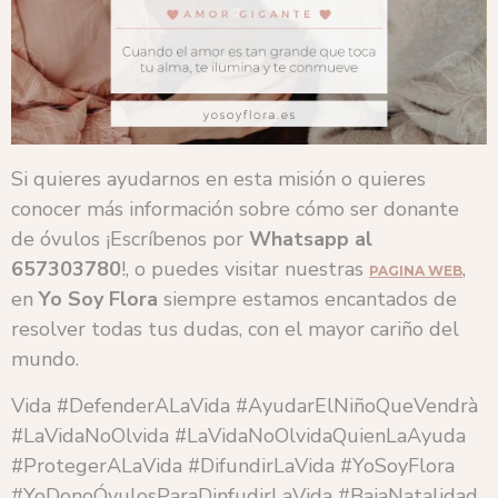
Si quieres ayudarnos en esta misión o quieres
conocer más información sobre cómo ser donante
de óvulos ¡Escríbenos por
Whatsapp al
657303780
!, o puedes visitar nuestras
,
PAGINA WEB
en
Yo Soy Flora
siempre estamos encantados de
resolver todas tus dudas, con el mayor cariño del
mundo.
Vida #DefenderALaVida #AyudarElNiñoQueVendrà
#LaVidaNoOlvida #LaVidaNoOlvidaQuienLaAyuda
#ProtegerALaVida #DifundirLaVida #YoSoyFlora
#YoDonoÓvulosParaDinfudirLaVida #BajaNatalidad