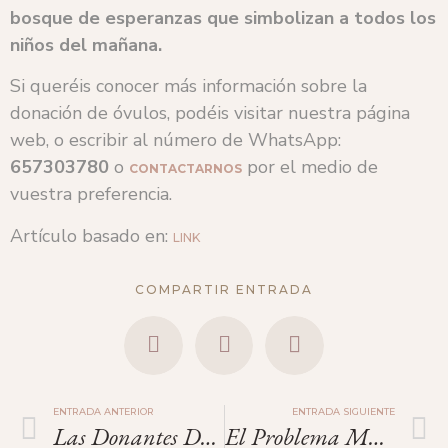
bosque de esperanzas que simbolizan a todos los
niños del mañana.
Si queréis conocer más información sobre la
donación de óvulos, podéis visitar nuestra página
web, o escribir al número de WhatsApp:
657303780
o
por el medio de
CONTACTARNOS
vuestra preferencia.
Artículo basado en:
LINK
COMPARTIR ENTRADA
ENTRADA ANTERIOR
ENTRADA SIGUIENTE
Las Donantes De Óvulos En España Reciben Más Dinero Que En Dinamarca, Reino Unido O Finlandia
El Problema Mundial De La Baja Natalidad.