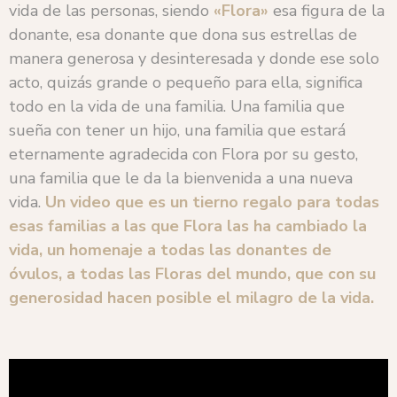
vida de las personas, siendo
«Flora»
esa figura de la
donante, esa donante que dona sus estrellas de
manera generosa y desinteresada y donde ese solo
acto, quizás grande o pequeño para ella, significa
todo en la vida de una familia. Una familia que
sueña con tener un hijo, una familia que estará
eternamente agradecida con Flora por su gesto,
una familia que le da la bienvenida a una nueva
vida.
Un video que es un tierno regalo para todas
esas familias a las que Flora las ha cambiado la
vida, un homenaje a todas las donantes de
óvulos, a todas las Floras del mundo, que con su
generosidad hacen posible el milagro de la vida.