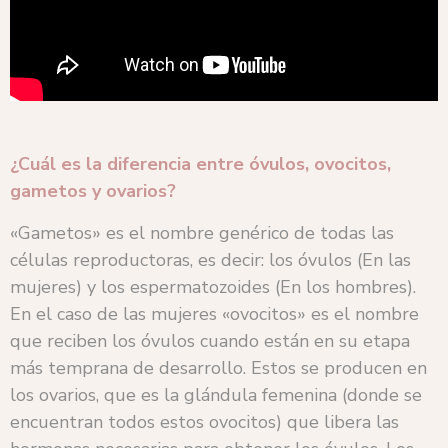
¿Cuál es la diferencia entre óvulos, ovocitos,
gametos y ovarios?
«Gametos» es el nombre genérico de todas las
células reproductoras, es decir: los óvulos (En las
mujeres) y los espermatozoides (En los hombres).
En el caso de las mujeres «ovocitos» es el nombre
que reciben los óvulos cuando están en su etapa
más temprana de desarrollo. Estos se producen en
los ovarios, que es la glándula femenina (donde se
encuentran todos estos ovocitos) que libera las