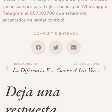
cariño siempre para ti. ¡Escríbenos por
Whatsapp o
Telegram
al
657303780
que estaremos
encantados de hablar contigo!
COMPARTIR ENTRADA
ENTRADA ANTERIOR
ENTRADA SIGUIENTE
La Diferencia Entre Donación De Óvulos, Ovodonación Y Crioconservación. Explicada De Forma Mágica Y Simple.
Conoce A Las Verdaderas Sirenas: Las Haenyeo, De Jeju.
Deja una
respuesta