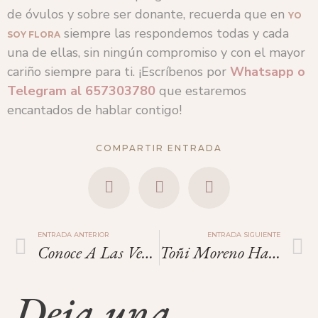
de óvulos y sobre ser donante, recuerda que en
YO
siempre las respondemos todas y cada
SOY FLORA
una de ellas, sin ningún compromiso y con el mayor
cariño siempre para ti. ¡Escríbenos por
Whatsapp o
Telegram
al
657303780
que estaremos
encantados de hablar contigo!
COMPARTIR ENTRADA
ENTRADA ANTERIOR
ENTRADA SIGUIENTE
Conoce A Las Verdaderas Sirenas: Las Haenyeo, De Jeju.
Toñi Moreno Habla Sobre Ser Madre Gracias A La Ovodonación.
Deja una