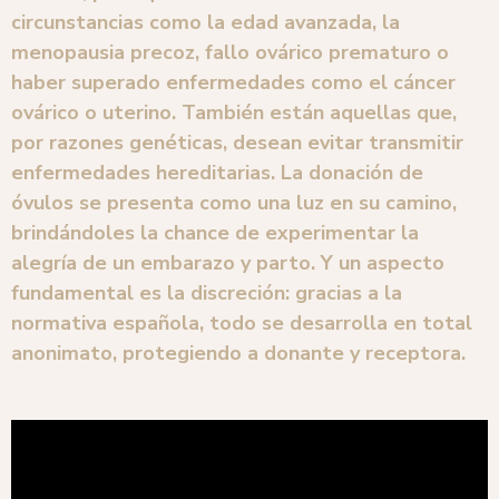
circunstancias como la edad avanzada, la
menopausia precoz, fallo ovárico prematuro o
haber superado enfermedades como el cáncer
ovárico o uterino. También están aquellas que,
por razones genéticas, desean evitar transmitir
enfermedades hereditarias. La donación de
óvulos se presenta como una luz en su camino,
brindándoles la chance de experimentar la
alegría de un embarazo y parto. Y un aspecto
fundamental es la discreción: gracias a la
normativa española, todo se desarrolla en total
anonimato, protegiendo a donante y receptora.