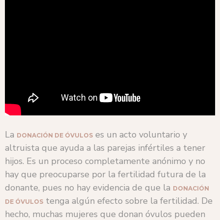
La
es un acto voluntario y
DONACIÓN DE ÓVULOS
altruista que ayuda a las parejas infértiles a tener
hijos. Es un proceso completamente anónimo y no
hay que preocuparse por la fertilidad futura de la
donante, pues no hay evidencia de que la
DONACIÓN
tenga algún efecto sobre la fertilidad. De
DE ÓVULOS
hecho, muchas mujeres que donan óvulos pueden