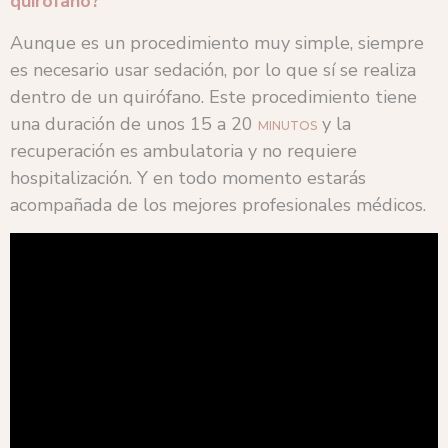
quirófano?
Aunque es un procedimiento muy simple, siempre
es necesario usar sedación, por lo que sí se realiza
dentro de un quirófano. Este procedimiento tiene
una duración de unos 15 a 20
y la
MINUTOS
recuperación es ambulatoria y no requiere
hospitalización. Y en todo momento estarás
acompañada de los mejores profesionales médicos.